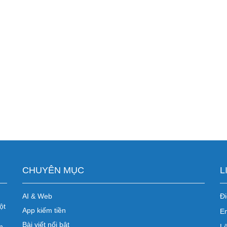
CHUYÊN MỤC
L
AI & Web
Đi
ột
App kiếm tiền
E
Bài viết nổi bật
m
Lê