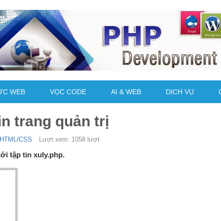
ỨC WEB
VỌC CODE
AI & WEB
DỊCH VỤ
 trang quản trị
HTML/CSS
Lượt xem: 1058 lượt
ới tập tin xuly.php.