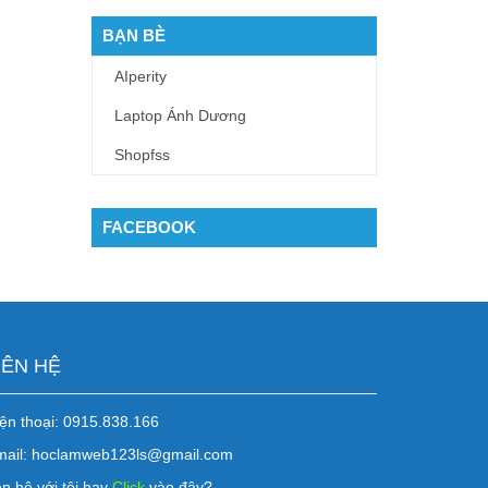
BẠN BÈ
AIperity
Laptop Ánh Dương
Shopfss
FACEBOOK
IÊN HỆ
ện thoại: 0915.838.166
mail: hoclamweb123ls@gmail.com
n hệ với tôi hay
Click
vào đây?