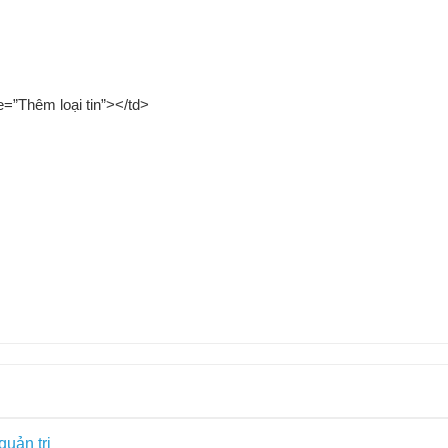
=”Thêm loại tin”></td>
uản trị