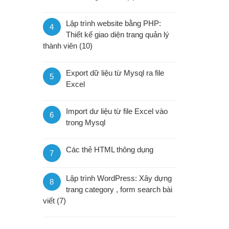
Lập trình website bằng PHP:
4
Thiết kế giao diện trang quản lý
thành viên (10)
Export dữ liệu từ Mysql ra file
5
Excel
Import dư liệu từ file Excel vào
6
trong Mysql
Các thẻ HTML thông dụng
7
Lập trình WordPress: Xây dựng
8
trang category , form search bài
viết (7)