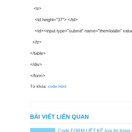
<tr>
<td height=”37″> </td>
<td><input type=”submit” name=”themloaitin” value
</tr>
</table>
</div>
</form>
Từ khóa:
code html
BÀI VIẾT LIÊN QUAN
Code FORM LIỆT KÊ loại tin trang q