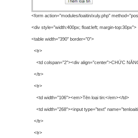
<form action=”modules/loaitin/xuly.php” method=”pos
<div style=”width:400px; float:left; margin-top:30px”>
<table width=”390″ border=”0″>
<tr>
<td colspan=”2″><div align=”center”>CHỨC NĂN
</tr>
<tr>
<td width=”106″><em>Tên loại tin:</em></td>
<td width=”268″><input type=”text” name=”tenloaiti
</tr>
<tr>