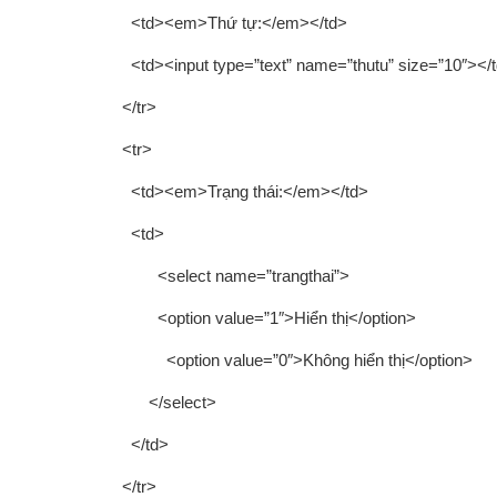
<td><em>Thứ tự:</em></td>
<td><input type=”text” name=”thutu” size=”10″></
</tr>
<tr>
<td><em>Trạng thái:</em></td>
<td>
<select name=”trangthai”>
<option value=”1″>Hiển thị</option>
<option value=”0″>Không hiển thị</option>
</select>
</td>
</tr>