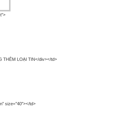
t”>
G THÊM LOẠI TIN</div></td>
n” size=”40″></td>