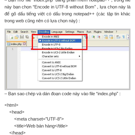
này bạn chọn “Encode in UTF-8 without Bom” , lựa chọn này là
để gõ dấu tiếng việt có dấu trong notepad++ (các tập tin khác
trong web cũng nên có lựa chọn này) :
– Bạn sao chép và dán đoạn code này vào file “index.php” :
<html>
<head>
<meta charset=”UTF-8″>
<title>Web bán hàng</title>
</head>