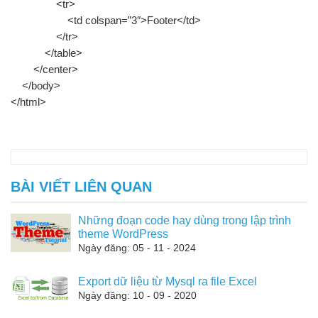
<tr>
<td colspan=”3″>Footer</td>
</tr>
</table>
</center>
</body>
</html>
BÀI VIẾT LIÊN QUAN
Những đoạn code hay dùng trong lập trình
theme WordPress
Ngày đăng: 05 - 11 - 2024
Export dữ liệu từ Mysql ra file Excel
Ngày đăng: 10 - 09 - 2020