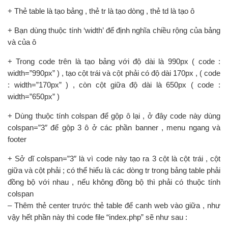
+ Thẻ table là tạo bảng , thẻ tr là tạo dòng , thẻ td là tạo ô
+ Bạn dùng thuộc tính ‘width’ để định nghĩa chiều rộng của bảng
và của ô
+ Trong code trên là tạo bảng với độ dài là 990px ( code :
width=”990px” ) , tạo cột trái và cột phải có độ dài 170px , ( code
: width=”170px” ) , còn cột giữa độ dài là 650px ( code :
width=”650px” )
+ Dùng thuộc tính colspan để gộp ô lại , ở đây code này dùng
colspan=”3″ để gộp 3 ô ở các phần banner , menu ngang và
footer
+ Sở dĩ colspan=”3″ là vì code này tạo ra 3 cột là cột trái , cột
giữa và cột phải ; có thể hiểu là các dòng tr trong bảng table phải
đồng bộ với nhau , nếu không đồng bộ thì phải có thuộc tính
colspan
– Thêm thẻ center trước thẻ table để canh web vào giữa , như
vậy hết phần này thì code file “index.php” sẽ như sau :