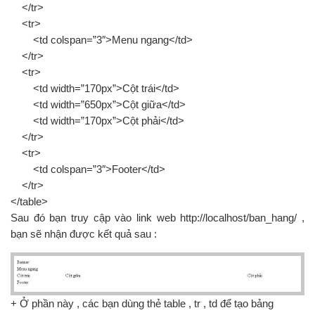
</tr>
<tr>
<td colspan=”3″>Menu ngang</td>
</tr>
<tr>
<td width=”170px”>Cột trái</td>
<td width=”650px”>Cột giữa</td>
<td width=”170px”>Cột phải</td>
</tr>
<tr>
<td colspan=”3″>Footer</td>
</tr>
</table>
Sau đó bạn truy cập vào link web http://localhost/ban_hang/ ,
bạn sẽ nhận được kết quả sau :
+ Ở phần này , các bạn dùng thẻ table , tr , td để tạo bảng