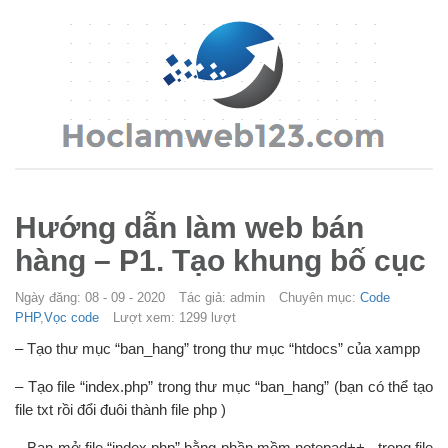
Hướng dẫn làm web bán
hàng – P1. Tạo khung bố cục
Ngày đăng: 08 - 09 - 2020
Tác giả: admin
Chuyên mục:
Code
PHP
,
Vọc code
Lượt xem: 1299 lượt
– Tạo thư mục “ban_hang” trong thư mục “htdocs” của xampp
– Tạo file “index.php” trong thư mục “ban_hang” (bạn có thể tạo
file txt rồi đổi đuôi thành file php )
– Bạn mở file “index.php” bằng phần mềm notepad++ , trong file