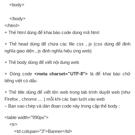
<body>
</body>
</html>
+ Thẻ html dùng để khai báo code dùng mã html
+ Thẻ head dùng để chứa các file css , js (css dùng để định
nghĩa giao diện , js định nghĩa hiệu ứng web)
+ Thẻ body dùng để viết nội dung web
+ Dòng code
<meta charset=”UTF-8″>
là để khai báo chữ
tiếng việt có dấu
+ Thẻ title dùng để viết tên web trong tab trình duyệt web (như
Firefox , chrome … ) mỗi khi các bạn lướt vào web
– Bạn sao chép và dán đoạn code này trong cặp thẻ body :
<table width=”990px”>
<tr>
<td colspan=”3″>Banner</td>