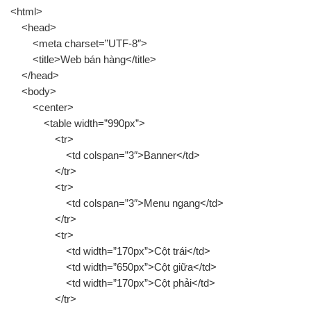
<html>
<head>
<meta charset=”UTF-8″>
<title>Web bán hàng</title>
</head>
<body>
<center>
<table width=”990px”>
<tr>
<td colspan=”3″>Banner</td>
</tr>
<tr>
<td colspan=”3″>Menu ngang</td>
</tr>
<tr>
<td width=”170px”>Cột trái</td>
<td width=”650px”>Cột giữa</td>
<td width=”170px”>Cột phải</td>
</tr>