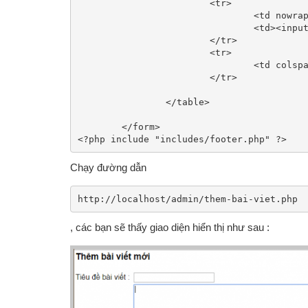
			<tr>

				<td nowrap="nowrap">Public bài viết ? :</td>

				<td><input type="checkbox" id="is_public" name="is_public" value="1"> public</td>

			</tr>

			<tr>

				<td colspan="2" align="center"><input type="submit" name="btn_submit" value="Thêm bài viết"></td>

			</tr>

		</table>

	</form>

Chạy đường dẫn
http://localhost/admin/them-bai-viet.php
, các bạn sẽ thấy giao diện hiển thị như sau :