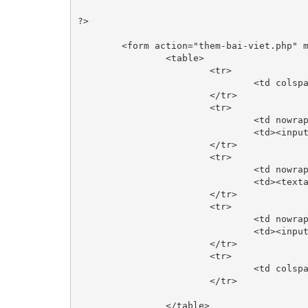
?>

	<form action="them-bai-viet.php" method="post">

		<table>

			<tr>

				<td colspan="2"><h3>Thêm bài viết mới</h3></td>

			</tr>	

			<tr>

				<td nowrap="nowrap">Tiêu đề bài viết :</td>

				<td><input type="text" id="title" name="title"></td>

			</tr>

			<tr>

				<td nowrap="nowrap">Nội dung :</td>

				<td><textarea name="content" id="content" rows="10" cols="150"></textarea></td>

			</tr>

			<tr>

				<td nowrap="nowrap">Public bài viết ? :</td>

				<td><input type="checkbox" id="is_public" name="is_public" value="1"> public</td>

			</tr>

			<tr>

				<td colspan="2" align="center"><input type="submit" name="btn_submit" value="Thêm bài viết"></td>

			</tr>

		</table>
