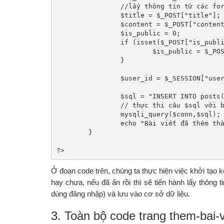
		//lấy thông tin từ các form bằng phương thức POST

		$title = $_POST["title"];

		$content = $_POST["content"];

		$is_public = 0;

		if (isset($_POST["is_public"])) {

			$is_public = $_POST["is_public"];

		}

		$user_id = $_SESSION["user_id"];

		$sql = "INSERT INTO posts(title, content, user_id, is_public, createdate, updatedate ) VALUES ( '$title', '$content', '$user_id', '$is_public', now(), now())";

		// thực thi câu $sql với biến conn lấy từ file connection.php

		mysqli_query($conn,$sql);

		echo "Bài viết đã thêm thành công";

	}

?>
Ở đoạn code trên, chúng ta thực hiện việc khởi tạo k
hay chưa, nếu đã ấn rồi thì sẽ tiến hành lấy thông ti
dùng đăng nhập) và lưu vào cơ sở dữ liệu.
3. Toàn bộ code trang them-bai-v