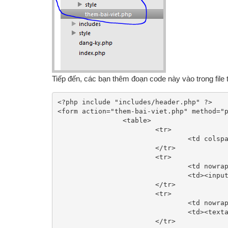
Tiếp đến, các bạn thêm đoạn code này vào trong file 
<?php include "includes/header.php" ?>

<form action="them-bai-viet.php" method="p
		<table>

			<tr>

				<td colspan="2"><h3>Thêm bài viết mới</h3></td>

			</tr>	

			<tr>

				<td nowrap="nowrap">Tiêu đề bài viết :</td>

				<td><input type="text" id="title" name="title"></td>

			</tr>

			<tr>

				<td nowrap="nowrap">Nội dung :</td>

				<td><textarea name="content" id="content" rows="10" cols="150"></textarea></td>

			</tr>
