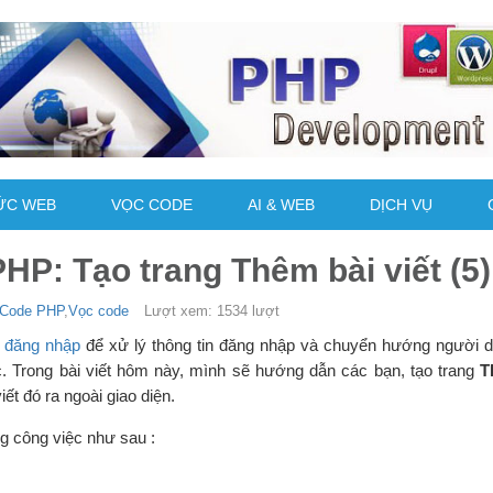
ỨC WEB
VỌC CODE
AI & WEB
DỊCH VỤ
HP: Tạo trang Thêm bài viết (5)
Code PHP
,
Vọc code
Lượt xem: 1534 lượt
g đăng nhập
để xử lý thông tin đăng nhập và chuyển hướng người 
ác. Trong bài viết hôm này, mình sẽ hướng dẫn các bạn, tạo trang
T
iết đó ra ngoài giao diện.
g công việc như sau :