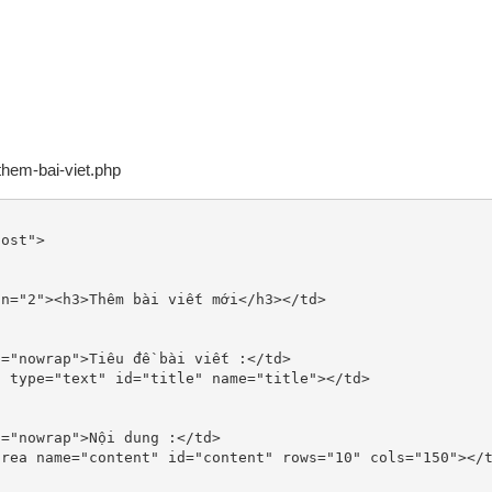
them-bai-viet.php
ost">
