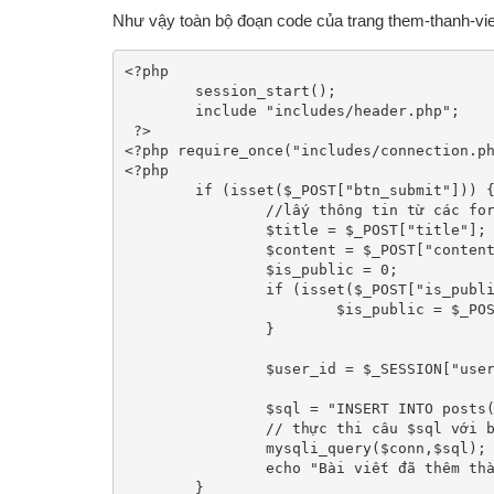
Như vậy toàn bộ đoạn code của trang them-thanh-vie
<?php

	session_start(); 

	include "includes/header.php";

 ?>

<?php require_once("includes/connection.ph
<?php

	if (isset($_POST["btn_submit"])) {

		//lấy thông tin từ các form bằng phương thức POST

		$title = $_POST["title"];

		$content = $_POST["content"];

		$is_public = 0;

		if (isset($_POST["is_public"])) {

			$is_public = $_POST["is_public"];

		}

		$user_id = $_SESSION["user_id"];

		$sql = "INSERT INTO posts(title, content, user_id, is_public, createdate, updatedate ) VALUES ( '$title', '$content', '$user_id', '$is_public', now(), now())";

		// thực thi câu $sql với biến conn lấy từ file connection.php

		mysqli_query($conn,$sql);

		echo "Bài viết đã thêm thành công";

	}
