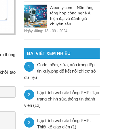
Aiperity.com – Nền tảng
tổng hợp công nghệ AI
hiện đại và đánh giá
chuyên sâu
Ngày đăng: 18 - 09 - 2024
BÀI VIẾT XEM NHIỀU
lưu thông
Code thêm, sửa, xóa trong tệp
1
tin xuly.php để kết nối tới cơ sở
khởi tạo
dữ liệu
Lập trình website bằng PHP: Tạo
2
trang chỉnh sửa thông tin thành
viên (12)
Lập trình website bằng PHP:
3
Thiết kế giao diện (1)