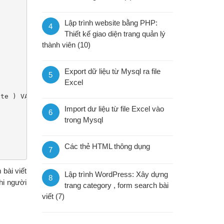
Lập trình website bằng PHP:
4
Thiết kế giao diện trang quản lý
thành viên (10)
Export dữ liệu từ Mysql ra file
5
Excel
Import dư liệu từ file Excel vào
6
trong Mysql
Các thẻ HTML thông dụng
7
 bài viết
Lập trình WordPress: Xây dựng
8
khi người
trang category , form search bài
viết (7)