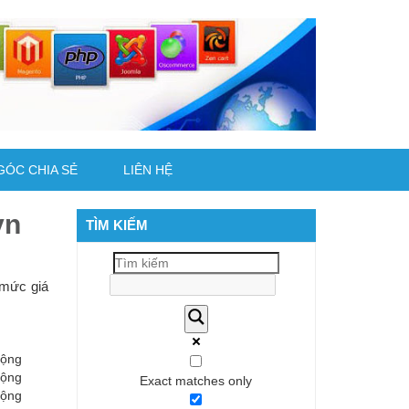
GÓC CHIA SẺ
LIÊN HỆ
vn
TÌM KIẾM
, mức giá
động
động
Exact matches only
động