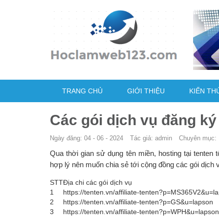
TRANG CHỦ
GIỚI THIỆU
KIẾN TH
Các gói dịch vụ đăng ký 
Ngày đăng: 04 - 06 - 2024
Tác giả: admin
Chuyên mục:
Qua thời gian sử dụng tên miền, hosting tại tenten 
hợp lý nên muốn chia sẻ tới cộng đồng các gói dịch v
STT
Địa chi các gói dịch vụ
1
https://tenten.vn/affiliate-tenten?p=MS365V2&u=l
2
https://tenten.vn/affiliate-tenten?p=GS&u=lapson
3
https://tenten.vn/affiliate-tenten?p=WPH&u=lapson