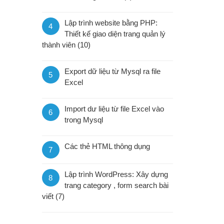
Lập trình website bằng PHP:
4
Thiết kế giao diện trang quản lý
thành viên (10)
Export dữ liệu từ Mysql ra file
5
Excel
Import dư liệu từ file Excel vào
6
trong Mysql
Các thẻ HTML thông dụng
7
Lập trình WordPress: Xây dựng
8
trang category , form search bài
viết (7)