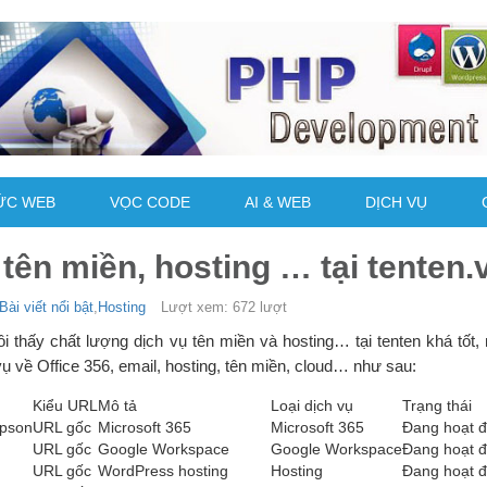
ỨC WEB
VỌC CODE
AI & WEB
DỊCH VỤ
tên miền, hosting … tại tenten.
Bài viết nổi bật
,
Hosting
Lượt xem: 672 lượt
tôi thấy chất lượng dịch vụ tên miền và hosting… tại tenten khá tốt
ụ về Office 356, email, hosting, tên miền, cloud… như sau:
Kiểu URL
Mô tả
Loại dịch vụ
Trạng thái
apson
URL gốc
Microsoft 365
Microsoft 365
Đang hoạt 
URL gốc
Google Workspace
Google Workspace
Đang hoạt 
URL gốc
WordPress hosting
Hosting
Đang hoạt 