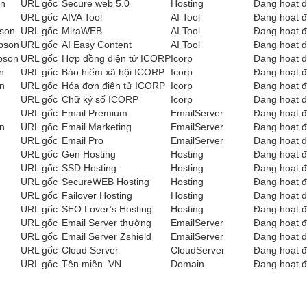
on
URL gốc
Secure web 5.0
Hosting
Đang hoạt 
URL gốc
AIVA Tool
AI Tool
Đang hoạt 
pson
URL gốc
MiraWEB
AI Tool
Đang hoạt 
apson
URL gốc
AI Easy Content
AI Tool
Đang hoạt 
apson
URL gốc
Hợp đồng điện tử ICORP
Icorp
Đang hoạt 
n
URL gốc
Bảo hiểm xã hội ICORP
Icorp
Đang hoạt 
on
URL gốc
Hóa đơn điện tử ICORP
Icorp
Đang hoạt 
URL gốc
Chữ ký số ICORP
Icorp
Đang hoạt 
URL gốc
Email Premium
EmailServer
Đang hoạt 
on
URL gốc
Email Marketing
EmailServer
Đang hoạt 
URL gốc
Email Pro
EmailServer
Đang hoạt 
URL gốc
Gen Hosting
Hosting
Đang hoạt 
URL gốc
SSD Hosting
Hosting
Đang hoạt 
URL gốc
SecureWEB Hosting
Hosting
Đang hoạt 
URL gốc
Failover Hosting
Hosting
Đang hoạt 
URL gốc
SEO Lover’s Hosting
Hosting
Đang hoạt 
URL gốc
Email Server thường
EmailServer
Đang hoạt 
URL gốc
Email Server Zshield
EmailServer
Đang hoạt 
URL gốc
Cloud Server
CloudServer
Đang hoạt 
URL gốc
Tên miền .VN
Domain
Đang hoạt 