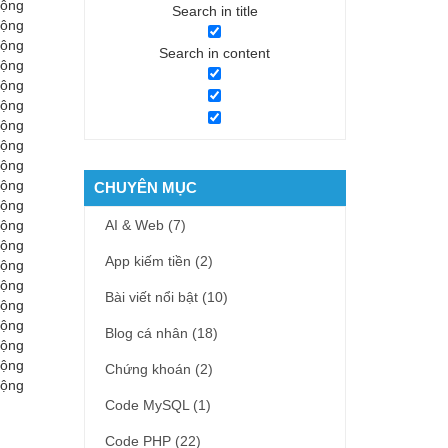
động
Search in title
động
động
Search in content
động
động
động
động
động
động
động
CHUYÊN MỤC
động
động
AI & Web
(7)
động
App kiếm tiền
(2)
động
động
Bài viết nổi bật
(10)
động
động
Blog cá nhân
(18)
động
động
Chứng khoán
(2)
động
Code MySQL
(1)
Code PHP
(22)