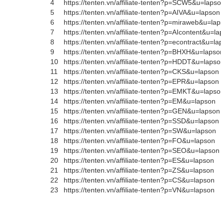
4
https://tenten.vn/affiliate-tenten?p=SCW5&u=laps
5
https://tenten.vn/affiliate-tenten?p=AIVA&u=lapson
6
https://tenten.vn/affiliate-tenten?p=miraweb&u=la
7
https://tenten.vn/affiliate-tenten?p=AIcontent&u=l
8
https://tenten.vn/affiliate-tenten?p=econtract&u=l
9
https://tenten.vn/affiliate-tenten?p=BHXH&u=lapso
10
https://tenten.vn/affiliate-tenten?p=HDDT&u=laps
11
https://tenten.vn/affiliate-tenten?p=CKS&u=lapson
12
https://tenten.vn/affiliate-tenten?p=EPR&u=lapson
13
https://tenten.vn/affiliate-tenten?p=EMKT&u=laps
14
https://tenten.vn/affiliate-tenten?p=EM&u=lapson
15
https://tenten.vn/affiliate-tenten?p=GEN&u=lapson
16
https://tenten.vn/affiliate-tenten?p=SSD&u=lapson
17
https://tenten.vn/affiliate-tenten?p=SW&u=lapson
18
https://tenten.vn/affiliate-tenten?p=FO&u=lapson
19
https://tenten.vn/affiliate-tenten?p=SEO&u=lapson
20
https://tenten.vn/affiliate-tenten?p=ES&u=lapson
21
https://tenten.vn/affiliate-tenten?p=ZS&u=lapson
22
https://tenten.vn/affiliate-tenten?p=CS&u=lapson
23
https://tenten.vn/affiliate-tenten?p=VN&u=lapson