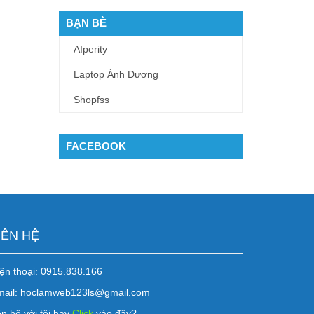
BẠN BÈ
AIperity
Laptop Ánh Dương
Shopfss
FACEBOOK
IÊN HỆ
ện thoại: 0915.838.166
mail: hoclamweb123ls@gmail.com
n hệ với tôi hay
Click
vào đây?