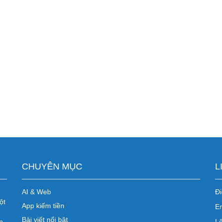
CHUYÊN MỤC
L
AI & Web
Đi
ột
App kiếm tiền
E
Bài viết nổi bật
m
Lê