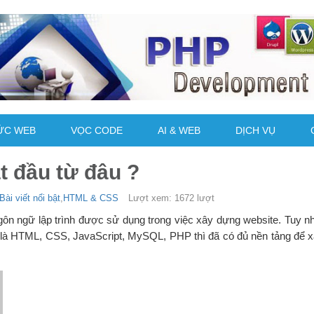
ỨC WEB
VỌC CODE
AI & WEB
DỊCH VỤ
t đầu từ đâu ?
Bài viết nổi bật
,
HTML & CSS
Lượt xem: 1672 lượt
ngôn ngữ lập trình được sử dụng trong việc xây dựng website. Tuy nh
hức là HTML, CSS, JavaScript, MySQL, PHP thì đã có đủ nền tảng để 