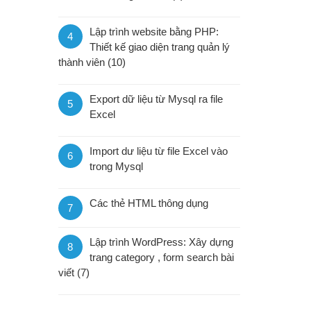
Lập trình website bằng PHP:
4
Thiết kế giao diện trang quản lý
thành viên (10)
Export dữ liệu từ Mysql ra file
5
Excel
Import dư liệu từ file Excel vào
6
trong Mysql
Các thẻ HTML thông dụng
7
Lập trình WordPress: Xây dựng
8
trang category , form search bài
viết (7)