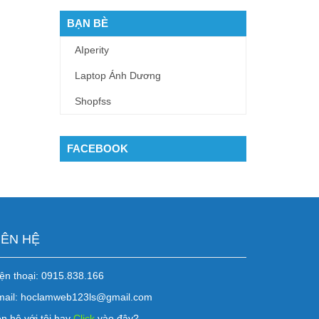
BẠN BÈ
AIperity
Laptop Ánh Dương
Shopfss
FACEBOOK
IÊN HỆ
ện thoại: 0915.838.166
mail: hoclamweb123ls@gmail.com
n hệ với tôi hay
Click
vào đây?