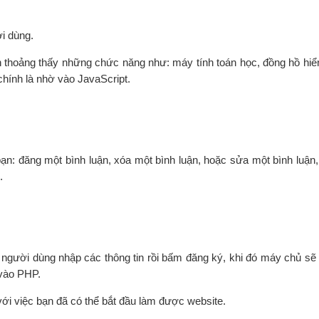
i dùng.
nh thoảng thấy những chức năng như: máy tính toán học, đồng hồ hiển
ó chính là nhờ vào JavaScript.
n: đăng một bình luận, xóa một bình luận, hoặc sửa một bình luận, . 
.
, người dùng nhập các thông tin rồi bấm đăng ký, khi đó máy chủ sẽ 
 vào PHP.
ới việc bạn đã có thể bắt đầu làm được website.