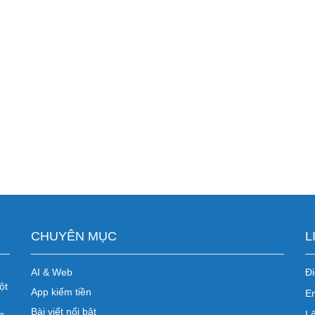
CHUYÊN MỤC
L
AI & Web
Đi
ột
App kiếm tiền
E
Bài viết nổi bật
m
Lê