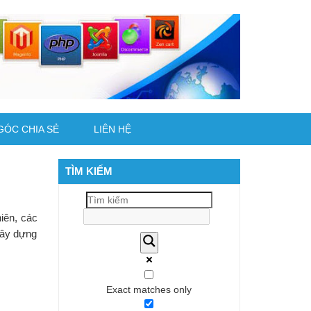
GÓC CHIA SẺ
LIÊN HỆ
TÌM KIẾM
iên, các
xây dựng
Exact matches only