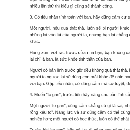
nhiều lần thử thì kiểu gì cũng sẽ thành công.
3. Có tiểu nhân tính toán với bạn, hãy dũng cảm cự t
Một người, nếu quá thật thà, luôn sẽ bị người khá
những lại vào túi của người ta, nhưng bạn lại chẳng
khác.
Hàng xóm vứt rác trước cửa nhà bạn, bạn không dám 
lại chỉ là bạn, là sức khỏe tinh thần của bạn.
Người có bản lĩnh trước giờ đều không quá thật thà, 
người ta ngược lại sẽ dùng con mắt khác để nhìn bạn
với bạn. Gặp tiểu nhân, cứ dũng cảm mà cự tuyệt, đừ
4. Muốn “to gan”, trước tiên hãy nâng cao bản lĩnh c
Một người “to gan”, dũng cảm chẳng có gì là sai, nh
rỗng kêu to”. Năng lực và sự dũng cảm có thể cùng 
nghiệp hơn; một người có học thức, luôn có thể phát
Trước khi “to gan”, hãy nỗ lực đi nâng cao năng l