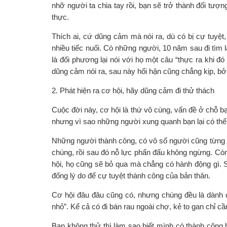
nhỡ người ta chia tay rồi, bạn sẽ trở thành đối tượn
thực.
Thích ai, cứ dũng cảm mà nói ra, dù có bị cự tuyệt
nhiều tiếc nuối. Có những người, 10 năm sau đi tìm 
là đối phương lại nói với họ một câu “thực ra khi đ
dũng cảm nói ra, sau này hối hận cũng chẳng kịp, bởi
2. Phát hiện ra cơ hội, hãy dũng cảm đi thử thách
Cuộc đời này, cơ hội là thứ vô cùng, vấn đề ở chỗ b
nhưng vì sao những người xung quanh bạn lại có thể
Những người thành công, có vô số người cũng từng là
chúng, rồi sau đó nỗ lực phấn đấu không ngừng. Còn 
hội, họ cũng sẽ bỏ qua mà chẳng có hành động gì. S
đống lý do để cự tuyệt thành công của bản thân.
Cơ hội đâu đâu cũng có, nhưng chúng đều là dành 
nhỏ”. Kể cả có đi bán rau ngoài chợ, kẻ to gan chỉ c
Bạn không thử thì làm sao biết mình có thành công