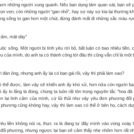
hơn những người xung quanh. Nếu bạn dụng tâm quan sát, bạn sẽ p
rọn vẹn; còn những người “gan nhỏ”, hay sợ này sợ kia lại thường k
bằng sống to gan hơn một chút, đừng đánh mất đi những sắc màu rự
cảm, mặt dày”
uộc sống. Một người bị tình yêu rời bỏ, bất luận có bao nhiêu tiền,
 của mình, dù anh ta có thành công tới đâu thì cũng vẫn chỉ là một 
 đàn ông, nhưng anh ấy lại có bạn gái rồi, vậy thì phải làm sao?
o có thể được, làm vậy sẽ khiến anh ấy khó xử, hơn nữa còn người bạ
ấy lo lắng là đúng, chúng ta luôn rất tôn trọng nguyên tắc “hoa đã 
én lại tình cảm của mình, cứ lủi thủi như vậy yêu đơn phương đối
 phương cũng không hay, vậy thì làm sao có thể ở bên họ, cách duy
êu liền không nói ra, thực ra là đang tự đẩy mình vào vòng xoáy 
n đối phương, nhưng ngược lại bạn sẽ cảm thấy nhẹ nhõm hơn rất nh