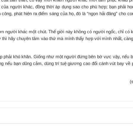
uệ của người khác, đồng thời áp dụng sao cho phù hợp; bạn phải họ
 công, phát hiện ra điểm sáng của họ, đó là “ngọn hải đăng” cho c
hơn người khác một chút. Thế giới này không có người ngốc, chỉ có 
ậy thì hãy chuyên tâm vào thứ mà mình thấy hợp với mình nhất, càn
gặp phải khó khăn. Giống như một người đứng bên bờ vực vậy, nếu b
Nhưng nếu bạn dũng cảm, dùng trí tuệ giương cao đối cánh vút bay về
(