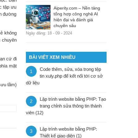
c tập ưu
Aiperity.com – Nền tảng
on đường
tổng hợp công nghệ AI
hiện đại và đánh giá
chuyên sâu
kẻ không
Ngày đăng: 18 - 09 - 2024
g chuyên
BÀI VIẾT XEM NHIỀU
ạn cứ đi
 phía mặt
Code thêm, sửa, xóa trong tệp
1
tin xuly.php để kết nối tới cơ sở
dữ liệu
sưu tầm)
Lập trình website bằng PHP: Tạo
2
trang chỉnh sửa thông tin thành
viên (12)
Lập trình website bằng PHP:
3
Thiết kế giao diện (1)