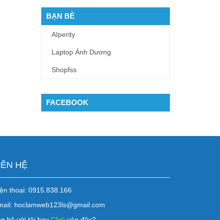
BẠN BÈ
AIperity
Laptop Ánh Dương
Shopfss
FACEBOOK
IÊN HỆ
ện thoại: 0915.838.166
mail: hoclamweb123ls@gmail.com
n hệ với tôi hay
Click
vào đây?