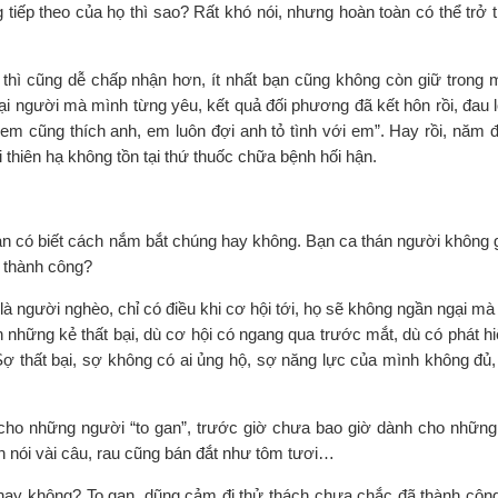
g tiếp theo của họ thì sao? Rất khó nói, nhưng hoàn toàn có thể trở
, thì cũng dễ chấp nhận hơn, ít nhất bạn cũng không còn giữ trong 
lại người mà mình từng yêu, kết quả đối phương đã kết hôn rồi, đau 
ó em cũng thích anh, em luôn đợi anh tỏ tình với em”. Hay rồi, năm 
 thiên hạ không tồn tại thứ thuốc chữa bệnh hối hận.
ạn có biết cách nắm bắt chúng hay không. Bạn ca thán người không g
 thành công?
 người nghèo, chỉ có điều khi cơ hội tới, họ sẽ không ngần ngại mà
những kẻ thất bại, dù cơ hội có ngang qua trước mắt, dù có phát hi
ợ thất bại, sợ không có ai ủng hộ, sợ năng lực của mình không đủ,
cho những người “to gan”, trước giờ chưa bao giờ dành cho những
ần nói vài câu, rau cũng bán đắt như tôm tươi…
 hay không? To gan, dũng cảm đi thử thách chưa chắc đã thành côn