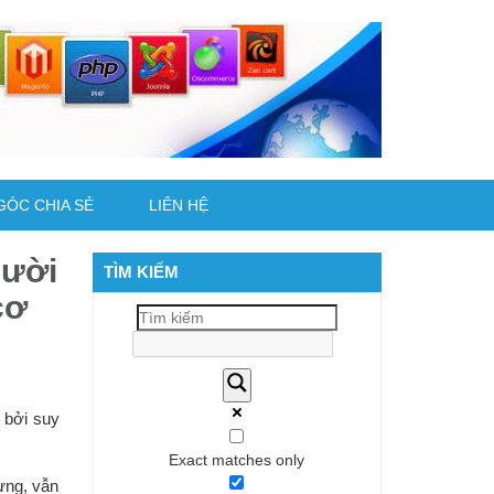
GÓC CHIA SẺ
LIÊN HỆ
gười
TÌM KIẾM
cơ
, bởi suy
Exact matches only
ưng, vẫn