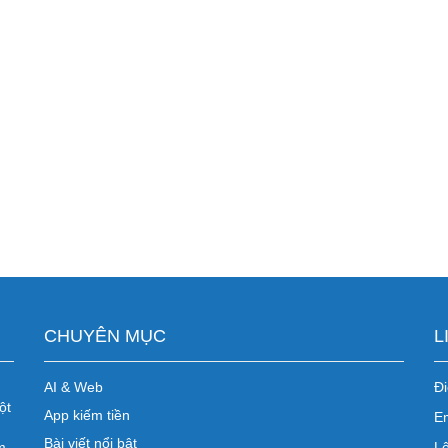
CHUYÊN MỤC
L
AI & Web
Đi
ột
App kiếm tiền
E
Bài viết nổi bật
m
Lê