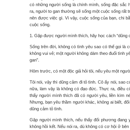
có những người sống là chính mình, sống đặc sắc 
ra, người to gan thường sẽ sống một cuộc sống rất t
nên được việc gì. Vì vậy, cuộc sống của bạn, chi 
cuộc sống.
1. Gặp được người mình thích, hãy học cách “dũng 
Sống trên đời, không có tình yêu sao có thể gọi là c
không vui vẻ; một người không dám theo đuổi tình yêu
gan”.
Hôm trước, có một độc giả hỏi tôi, nếu yêu một người
Tôi nói, vậy thì dũng cảm đi tỏ tình. Cô ấy nói, sa
nữa, làm vậy là không có đạo đức. Thực ra, điều cô 
thấy người mình thích đã có người yêu, liền kìm n
Nhưng, bạn yêu thầm người khác, không ai biết, đối
dũng cảm tỏ tình.
Gặp người mình thích, nếu thấy đối phương đang y
không hồi kết. Nếu nói ra, dù không có cơ hội ở bê