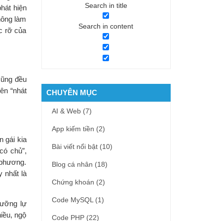
Search in title
hát hiện
hông làm
Search in content
c rỡ của
 cũng đều
tên “nhát
CHUYÊN MỤC
AI & Web
(7)
App kiếm tiền
(2)
n gái kia
Bài viết nổi bật
(10)
có chủ”,
 phương.
Blog cá nhân
(18)
 nhất là
Chứng khoán
(2)
Code MySQL
(1)
lưỡng lự
iều, ngộ
Code PHP
(22)