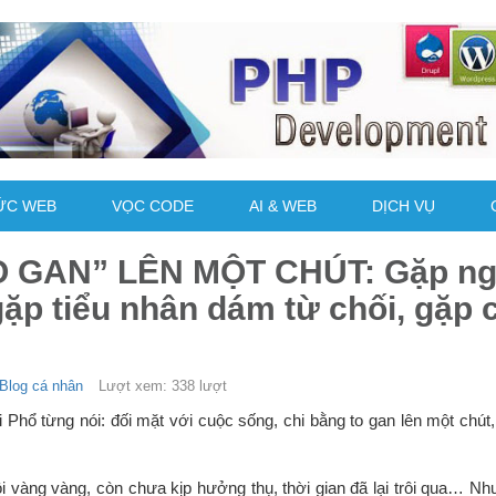
ỨC WEB
VỌC CODE
AI & WEB
DỊCH VỤ
 GAN” LÊN MỘT CHÚT: Gặp n
gặp tiểu nhân dám từ chối, gặp 
Blog cá nhân
Lượt xem: 338 lượt
i Phổ từng nói: đối mặt với cuộc sống, chi bằng to gan lên một chút
 vàng vàng, còn chưa kịp hưởng thụ, thời gian đã lại trôi qua… Nh