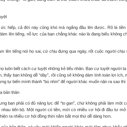
uyệt
c ức hiếp, cả đời này cũng khó mà ngẩng đầu lên được. Rõ là tiền
 dám lên tiếng, nỗ lực của bạn chẳng khác nào là đang biếu không c
lên tiếng nói họ sai, cứ chịu đựng qua ngày, rốt cuộc người chịu t
họ luôn biết cách cự tuyệt những kẻ tiểu nhân. Bạn cự tuyệt người ta
, thấy bạn không dễ “dây”, rồi cũng sẽ không dám tính toán lợi ích,
ng tự biến mình thành “bù nhìn” để người khác muốn nặn ra sao thì 
ủa bản thân
ưng bạn phải có đủ năng lực để “to gan”, chứ không phải làm một cá
nhau tiến bộ. Một người có tiền, mới có nhiều cơ hội đi đầu tư mở
 hiện ra nhiều cơ hội đồng thời nắm bắt mọi thứ dễ dàng hơn.
ực của bản thân, có vậy mới khiến người khác mới tâm phục khẩu p