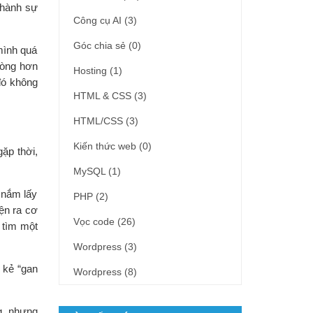
 thành sự
Công cụ AI
(3)
Góc chia sẻ
(0)
mình quá
lòng hơn
Hosting
(1)
đó không
HTML & CSS
(3)
HTML/CSS
(3)
Kiến thức web
(0)
ặp thời,
MySQL
(1)
 nắm lấy
PHP
(2)
ện ra cơ
Vọc code
(26)
 tìm một
Wordpress
(3)
 kẻ “gan
Wordpress
(8)
g, nhưng