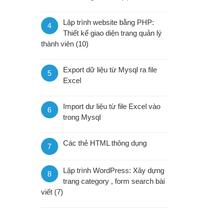
Lập trình website bằng PHP:
4
Thiết kế giao diện trang quản lý
thành viên (10)
Export dữ liệu từ Mysql ra file
5
Excel
Import dư liệu từ file Excel vào
6
trong Mysql
Các thẻ HTML thông dụng
7
Lập trình WordPress: Xây dựng
8
trang category , form search bài
viết (7)