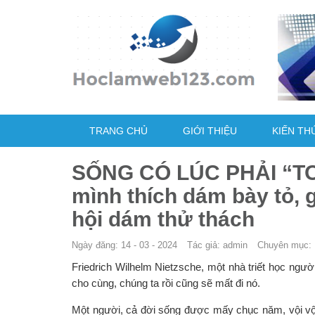
TRANG CHỦ
GIỚI THIỆU
KIẾN TH
SỐNG CÓ LÚC PHẢI “TO
mình thích dám bày tỏ, 
hội dám thử thách
Ngày đăng: 14 - 03 - 2024
Tác giả: admin
Chuyên mục:
Friedrich Wilhelm Nietzsche, một nhà triết học ngườ
cho cùng, chúng ta rồi cũng sẽ mất đi nó.
Một người, cả đời sống được mấy chục năm, vội vội